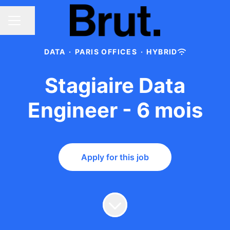
Share page
Career menu
DATA
·
PARIS OFFICES
·
HYBRID
Stagiaire Data
Engineer - 6 mois
Apply for this job